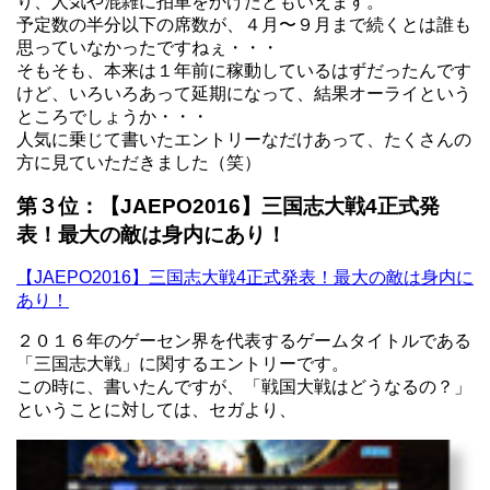
り、人気や混雑に拍車をかけたともいえます。
予定数の半分以下の席数が、４月〜９月まで続くとは誰も
思っていなかったですねぇ・・・
そもそも、本来は１年前に稼動しているはずだったんです
けど、いろいろあって延期になって、結果オーライという
ところでしょうか・・・
人気に乗じて書いたエントリーなだけあって、たくさんの
方に見ていただきました（笑）
第３位：【JAEPO2016】三国志大戦4正式発
表！最大の敵は身内にあり！
【JAEPO2016】三国志大戦4正式発表！最大の敵は身内に
あり！
２０１６年のゲーセン界を代表するゲームタイトルである
「三国志大戦」に関するエントリーです。
この時に、書いたんですが、「戦国大戦はどうなるの？」
ということに対しては、セガより、