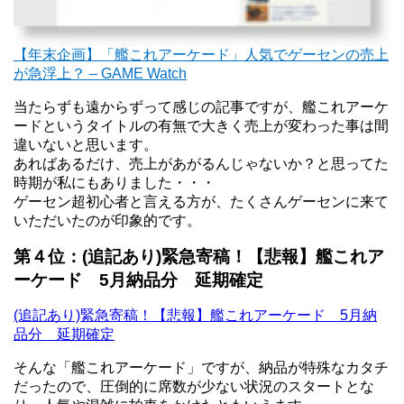
【年末企画】「艦これアーケード」人気でゲーセンの売上
が急浮上？ – GAME Watch
当たらずも遠からずって感じの記事ですが、艦これアーケ
ードというタイトルの有無で大きく売上が変わった事は間
違いないと思います。
あればあるだけ、売上があがるんじゃないか？と思ってた
時期が私にもありました・・・
ゲーセン超初心者と言える方が、たくさんゲーセンに来て
いただいたのが印象的です。
第４位：(追記あり)緊急寄稿！【悲報】艦これア
ーケード 5月納品分 延期確定
(追記あり)緊急寄稿！【悲報】艦これアーケード 5月納
品分 延期確定
そんな「艦これアーケード」ですが、納品が特殊なカタチ
だったので、圧倒的に席数が少ない状況のスタートとな