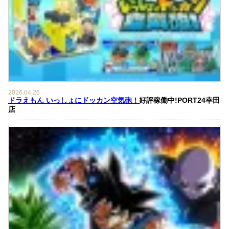
2026.04.26
ドラえもん いっしょにドッカン空気砲！
好評稼働中!PORT24幸田
店