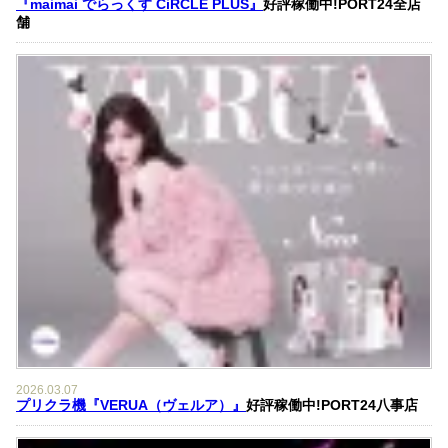
『maimai でらっくす CiRCLE PLUS』
好評稼働中!PORT24全店
舗
2026.03.07
プリクラ機『VERUA（ヴェルア）』
好評稼働中!PORT24八事店