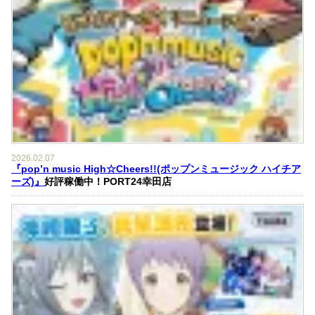
2026.02.07
『pop’n music High☆Cheers!!(ポップンミュージック ハイチア
ーズ)』
好評稼働中！PORT24幸田店