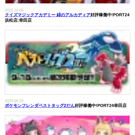
2025.10.06
クイズマジックアカデミー 緋のアルカディア
好評稼働中!PORT24
浜松店:幸田店
2025.09.20
ポケモンフレンダベストタッグ2だん
好評稼働中!PORT24幸田店