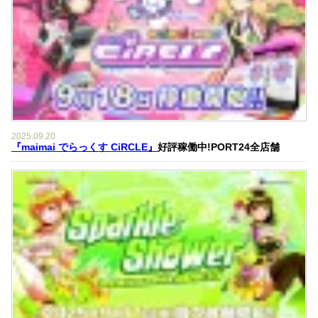
2025.09.20
『maimai でらっくす CiRCLE』
好評稼働中!PORT24全店舗