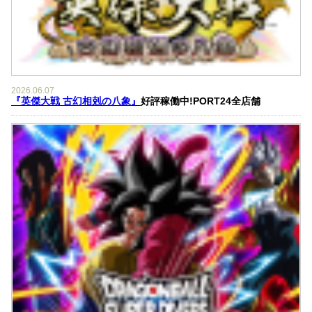
2026.06.07
『英傑大戦 古幻相剋の八象』
好評稼働中!PORT24全店舗