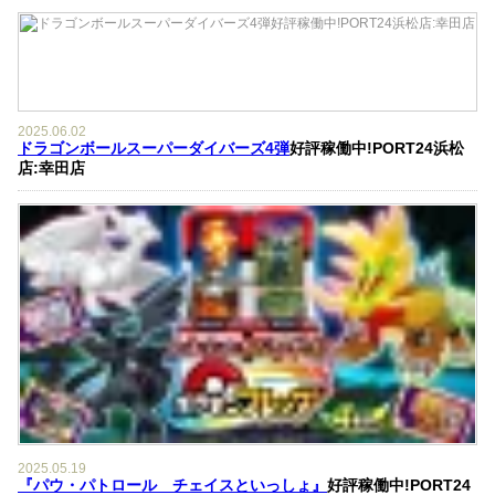
2025.06.02
ドラゴンボールスーパーダイバーズ4弾
好評稼働中!PORT24浜松
店:幸田店
2025.05.19
『パウ・パトロール チェイスといっしょ』
好評稼働中!PORT24