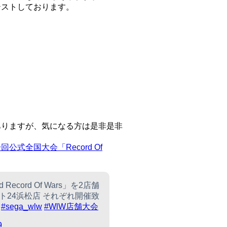
テストしております。
ありますが、気になる方は是非是非
回公式全国大会「Record Of
ecord Of Wars」を2店舗
ート24浜松店 それぞれ開催致
！
#sega_wlw
#WlW店舗大会
9