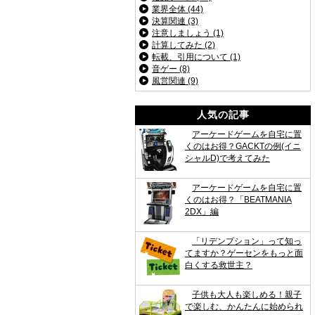
業界全体 (44)
決算関連 (3)
注意しましょう (1)
計算してみた (2)
転載、引用について (1)
音ゲー (8)
風営関連 (9)
人気の記事
アーケードゲームを自宅に置
くのはお得？GACKTの例(イニ
シャルD)で考えてみた
アーケードゲームを自宅に置
くのはお得？「BEATMANIA
2DX」編
「リデンプション」って知っ
てますか？ゲーセンをもっと面
白くする救世主？
子供も大人も楽しめる！親子
で楽しむ、かんたんに始められ