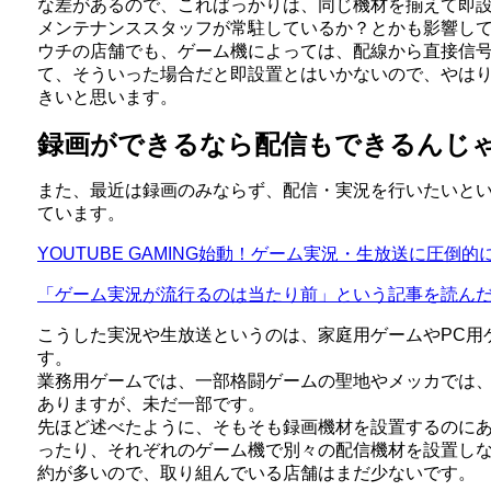
な差があるので、こればっかりは、同じ機材を揃えて即
メンテナンススタッフが常駐しているか？とかも影響し
ウチの店舗でも、ゲーム機によっては、配線から直接信
て、そういった場合だと即設置とはいかないので、やは
きいと思います。
録画ができるなら配信もできるんじ
また、最近は録画のみならず、配信・実況を行いたいと
ています。
YOUTUBE GAMING始動！ゲーム実況・生放送に圧倒
「ゲーム実況が流行るのは当たり前」という記事を読ん
こうした実況や生放送というのは、家庭用ゲームやPC用
す。
業務用ゲームでは、一部格闘ゲームの聖地やメッカでは
ありますが、未だ一部です。
先ほど述べたように、そもそも録画機材を設置するのに
ったり、それぞれのゲーム機で別々の配信機材を設置し
約が多いので、取り組んでいる店舗はまだ少ないです。