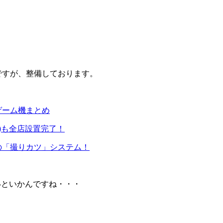
ですが、整備しております。
ゲーム機まとめ
lw)も全店設置完了！
の「撮りカツ」システム！
いといかんですね・・・