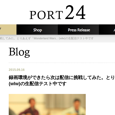
みた。とりあえず「Wonderland Wars」(wlw)の生配信テスト中です
2015.09.16
録画環境ができたら次は配信に挑戦してみた。とりあえず「
(wlw)の生配信テスト中です