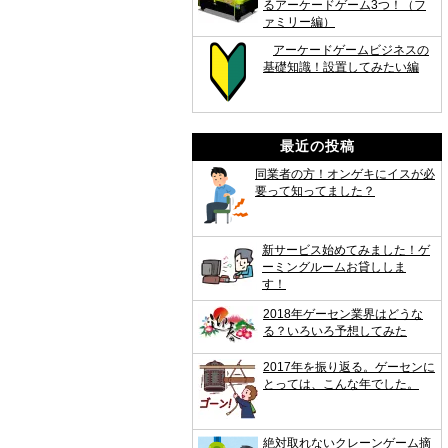
るアーケードゲーム3つ！（フ
ァミリー編）
アーケードゲームビジネスの
基礎知識！設置してみたい編
最近の投稿
同業者の方！オンゲキにイスが必
要って知ってました？
新サービス始めてみました！ゲ
ーミングルームお貸ししま
す！
2018年ゲーセン業界はどうな
る？いろいろ予想してみた
2017年を振り返る。ゲーセンに
とっては、こんな年でした。
絶対取れないクレーンゲーム摘