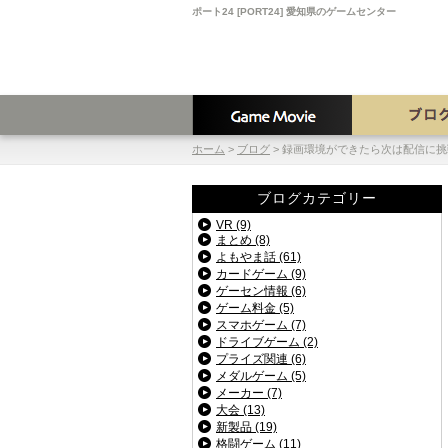
ポート24 [PORT24] 愛知県のゲームセンター
ホーム
>
ブログ
>
録画環境ができたら次は配信に挑戦して
ブログカテゴリー
VR (9)
まとめ (8)
よもやま話 (61)
カードゲーム (9)
ゲーセン情報 (6)
ゲーム料金 (5)
スマホゲーム (7)
ドライブゲーム (2)
プライズ関連 (6)
メダルゲーム (5)
メーカー (7)
大会 (13)
新製品 (19)
格闘ゲーム (11)