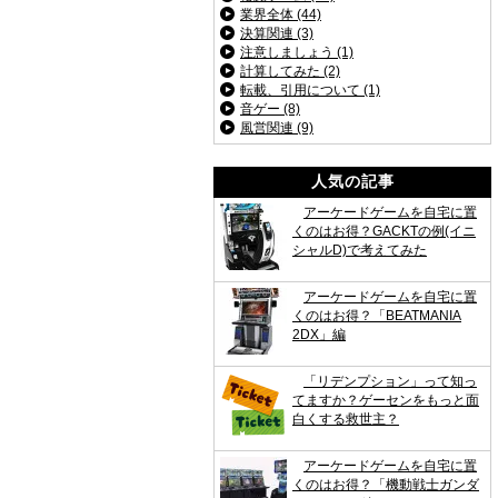
業界全体 (44)
決算関連 (3)
注意しましょう (1)
計算してみた (2)
転載、引用について (1)
音ゲー (8)
風営関連 (9)
人気の記事
アーケードゲームを自宅に置
くのはお得？GACKTの例(イニ
シャルD)で考えてみた
アーケードゲームを自宅に置
くのはお得？「BEATMANIA
2DX」編
「リデンプション」って知っ
てますか？ゲーセンをもっと面
白くする救世主？
アーケードゲームを自宅に置
くのはお得？「機動戦士ガンダ