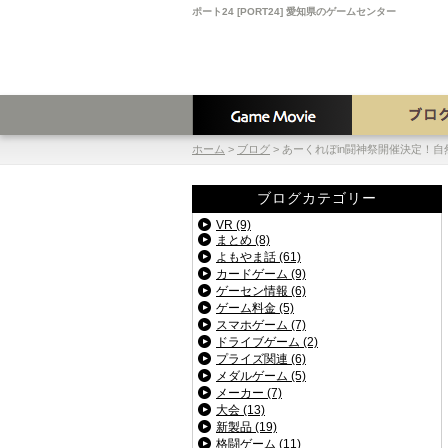
ポート24 [PORT24] 愛知県のゲームセンター
ホーム
>
ブログ
>
あーくれぼin闘神祭開催決定！
ブログカテゴリー
VR (9)
まとめ (8)
よもやま話 (61)
カードゲーム (9)
ゲーセン情報 (6)
ゲーム料金 (5)
スマホゲーム (7)
ドライブゲーム (2)
プライズ関連 (6)
メダルゲーム (5)
メーカー (7)
大会 (13)
新製品 (19)
格闘ゲーム (11)