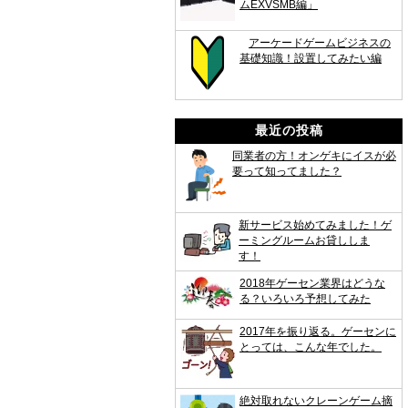
ムEXVSMB編」
アーケードゲームビジネスの
基礎知識！設置してみたい編
最近の投稿
同業者の方！オンゲキにイスが必
要って知ってました？
新サービス始めてみました！ゲ
ーミングルームお貸ししま
す！
2018年ゲーセン業界はどうな
る？いろいろ予想してみた
2017年を振り返る。ゲーセンに
とっては、こんな年でした。
絶対取れないクレーンゲーム摘