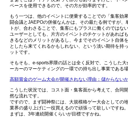
ペースを使用できるので、その方が効率的です。
もう一つは、他のイベントに便乗することでの「集客効
闘会議とJAEPOの併催なんかは、その最たる例ですが
トが、合わさることで、集客にもプラスに働くのではな
ユーザーとしても、片方のイベントのチケットがあれば
きるなどのメリットがあるし、今までそのイベント自体
としたら来てくれるかもしれない、という淡い期待を持
ットです。
そもそも、e-sports界隈の話とは全く反対で、こうし
ーカーのマーケティングの一環での持ち出し事業である
高額賞金のゲーム大会が開催されない理由：儲からない
こうした状況では、コスト面・集客面から考えて、合同
然な流れです。
ですので、まず闘神祭には、大規模格ゲー大会としての
業界の盛り上げに一役買えるので頑張って欲しいですね
まずは、3年連続開催くらいが目標ですかね。