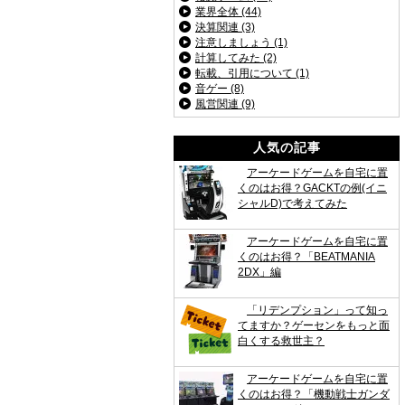
業界全体 (44)
決算関連 (3)
注意しましょう (1)
計算してみた (2)
転載、引用について (1)
音ゲー (8)
風営関連 (9)
人気の記事
アーケードゲームを自宅に置
くのはお得？GACKTの例(イニ
シャルD)で考えてみた
アーケードゲームを自宅に置
くのはお得？「BEATMANIA
2DX」編
「リデンプション」って知っ
てますか？ゲーセンをもっと面
白くする救世主？
アーケードゲームを自宅に置
くのはお得？「機動戦士ガンダ