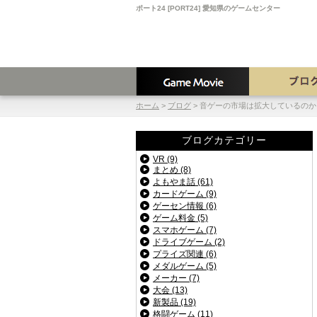
ポート24 [PORT24] 愛知県のゲームセンター
ホーム
>
ブログ
>
音ゲーの市場は拡大しているのか
ブログカテゴリー
VR (9)
まとめ (8)
よもやま話 (61)
カードゲーム (9)
ゲーセン情報 (6)
ゲーム料金 (5)
スマホゲーム (7)
ドライブゲーム (2)
プライズ関連 (6)
メダルゲーム (5)
メーカー (7)
大会 (13)
新製品 (19)
格闘ゲーム (11)