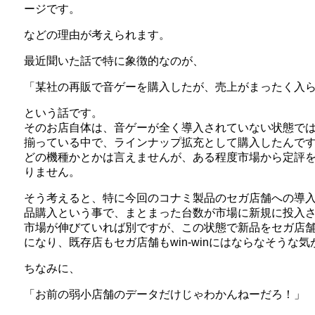
ージです。
などの理由が考えられます。
最近聞いた話で特に象徴的なのが、
「某社の再販で音ゲーを購入したが、売上がまったく入
という話です。
そのお店自体は、音ゲーが全く導入されていない状態で
揃っている中で、ラインナップ拡充として購入したんで
どの機種かとかは言えませんが、ある程度市場から定評
りません。
そう考えると、特に今回のコナミ製品のセガ店舗への導
品購入という事で、まとまった台数が市場に新規に投入
市場が伸びていれば別ですが、この状態で新品をセガ店
になり、既存店もセガ店舗もwin-winにはならなそうな
ちなみに、
「お前の弱小店舗のデータだけじゃわかんねーだろ！」