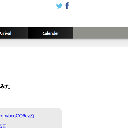
みた
r.com/bcqCQ6ezZj
月5日