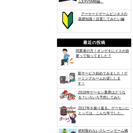
ムEXVSMB編」
アーケードゲームビジネスの
基礎知識！設置してみたい編
最近の投稿
同業者の方！オンゲキにイスが必
要って知ってました？
新サービス始めてみました！ゲ
ーミングルームお貸ししま
す！
2018年ゲーセン業界はどうな
る？いろいろ予想してみた
2017年を振り返る。ゲーセンに
とっては、こんな年でした。
絶対取れないクレーンゲーム摘