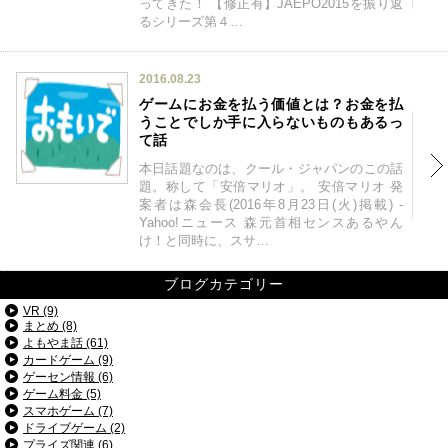
ってきた！ 【修正有】JAEPO2015を振り返
るシリーズ第４…
2016.08.23
ゲームにお金を払う価値とは？お金を払
うことでしか手に入らないものもあるっ
て話
本日話題なのは、クール・ジャパンのこの話
題。称して「安倍マリオ」。 安倍マリオ 発
案者は森会長(2016年8月23日(火)掲載) -
Yahoo!ニュース 森元首相センスあるやん
け！と同時に、スサ…
ブログカテゴリー
VR (9)
まとめ (8)
よもやま話 (61)
カードゲーム (9)
ゲーセン情報 (6)
ゲーム料金 (5)
スマホゲーム (7)
ドライブゲーム (2)
プライズ関連 (6)