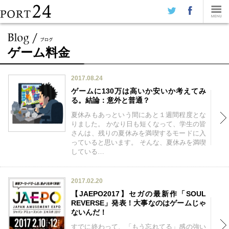
ゲーム料金
2017.08.24
ゲームに130万は高いか安いか考えてみ
る。結論：意外と普通？
夏休みもあっという間にあと１週間程度とな
りました。 かなり日も短くなって、学生の皆
さんは、残りの夏休みを満喫するモードに入
っていると思います。 そんな、夏休みを満喫
している…
2017.02.20
【JAEPO2017】セガの最新作「SOUL
REVERSE」発表！大事なのはゲームじゃ
ないんだ！
すでに終わって、「もう忘れてる」感の強い