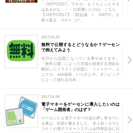
「JAEPO2017」ですが、もうちょっとネタ
はあるかな・・・ 以前書いたのは、こちら。
【JAEPO2017】「闘会議 × JAEPO」を
振り返る その１（ゲ…
2017.01.22
無料で公開するとどうなるか？ゲーセン
で例えてみよう
先日から話題になっている事があります。
「無料公開」によって市場が崩壊する理由を
解説したイラストが話題に ソシャゲー、ユ
ニクロ、web漫画、いらすとや、ダンピング
によって壊れる日本…
2017.01.08
電子マネーをゲーセンに導入したいのは
「ゲーム開発者」のはず？
ゲーセンにも電子マネーの波が押し寄せてい
る事は、何度か書きました。 史上初！セガと
コナミの電子マネーシステム合同商談会に行