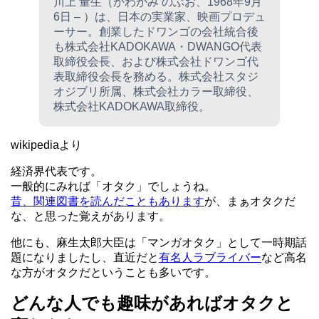
川上 量生（かわかみ のぶお、1968年9月
6日 – ）は、日本の実業家、映画プロデュ
ーサー。創業したドワンゴの会社統合後
も株式会社KADOKAWA・DWANGO代表
取締役会長、および株式会社ドワンゴ代
表取締役会長を務める。株式会社スタジ
オジブリ所属、株式会社カラー取締役、
株式会社KADOKAWA取締役。
wikipediaより
経済界代表です。
一般的にみれば「オタク」でしょうね。
昔、関連図書を読んだこともあります
が、まぁオタクだ
な、と思った覚えがあります。
他にも、麻生太郎大臣は「マンガオタク」として一時期話
題になりましたし、直近だと
有名人ラブライバー
など高名
な方がオタクだということも多いです。
どんな人でも趣味があればオタクと