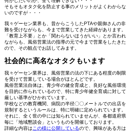
何がしたいのか、全く理解できない・・・
そもそもオタク化を防止する事のメリットがよくわからな
いのですが・・・
我々ゲーセン業界も、昔からこうしたPTAや親御さんの非
難を受けながらも、今まで営業してきた経緯があります。
「教育上不要」とか「関わらないほうがいい」とか言われ
ながらも、風俗営業法の指導の元で今まで営業をしたきた
ので、その観点でお話してみます。
社会的に高名なオタクもいます
我々ゲーセン業界は、風俗営業の法の下にある程度の制限
を受けて営業している場合がほとんどです。
風俗営業法自体は、青少年の健全育成と、良好な風俗環境
を目的に作られているので、特に青少年健全育成に対して
厳しい基準がひかれています。
学校などの教育機関、病院の半径〇〇メートルでの出店を
規制するというルールは、特に明確に定められています。
それに、全く世の中には知られていませんが、各都道府県
毎に「地域懇談会」というものを開催しております。
詳細な内容は
この様に公開している
ので、興味がある方は