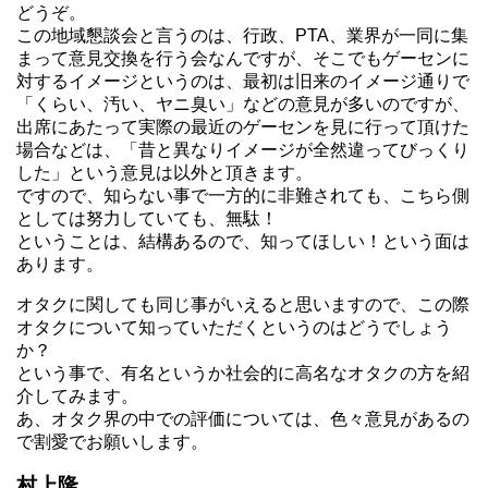
どうぞ。
この地域懇談会と言うのは、行政、PTA、業界が一同に集
まって意見交換を行う会なんですが、そこでもゲーセンに
対するイメージというのは、最初は旧来のイメージ通りで
「くらい、汚い、ヤニ臭い」などの意見が多いのですが、
出席にあたって実際の最近のゲーセンを見に行って頂けた
場合などは、「昔と異なりイメージが全然違ってびっくり
した」という意見は以外と頂きます。
ですので、知らない事で一方的に非難されても、こちら側
としては努力していても、無駄！
ということは、結構あるので、知ってほしい！という面は
あります。
オタクに関しても同じ事がいえると思いますので、この際
オタクについて知っていただくというのはどうでしょう
か？
という事で、有名というか社会的に高名なオタクの方を紹
介してみます。
あ、オタク界の中での評価については、色々意見があるの
で割愛でお願いします。
村上隆