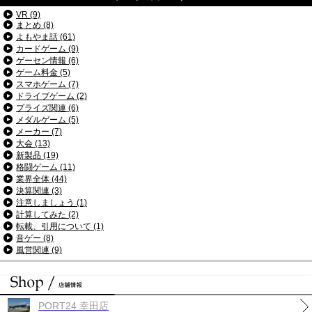
VR (9)
まとめ (8)
よもやま話 (61)
カードゲーム (9)
ゲーセン情報 (6)
ゲーム料金 (5)
スマホゲーム (7)
ドライブゲーム (2)
プライズ関連 (6)
メダルゲーム (5)
メーカー (7)
大会 (13)
新製品 (19)
格闘ゲーム (11)
業界全体 (44)
決算関連 (3)
注意しましょう (1)
計算してみた (2)
転載、引用について (1)
音ゲー (8)
風営関連 (9)
PORT24 幸田店