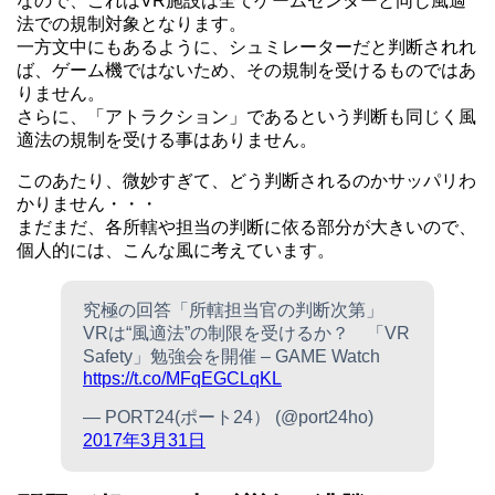
なので、これはVR施設は全てゲームセンターと同じ風適
法での規制対象となります。
一方文中にもあるように、シュミレーターだと判断されれ
ば、ゲーム機ではないため、その規制を受けるものではあ
りません。
さらに、「アトラクション」であるという判断も同じく風
適法の規制を受ける事はありません。
このあたり、微妙すぎて、どう判断されるのかサッパリわ
かりません・・・
まだまだ、各所轄や担当の判断に依る部分が大きいので、
個人的には、こんな風に考えています。
究極の回答「所轄担当官の判断次第」
VRは“風適法”の制限を受けるか？ 「VR
Safety」勉強会を開催 – GAME Watch
https://t.co/MFqEGCLqKL
— PORT24(ポート24） (@port24ho)
2017年3月31日