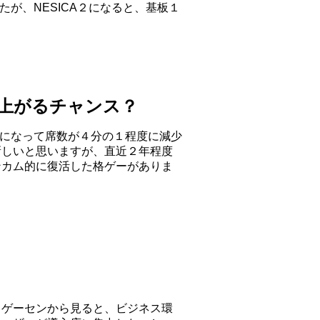
たが、NESICA２になると、基板１
り上がるチャンス？
２になって席数が４分の１程度に減少
新しいと思いますが、直近２年程度
ンカム的に復活した格ゲーがありま
々ゲーセンから見ると、ビジネス環