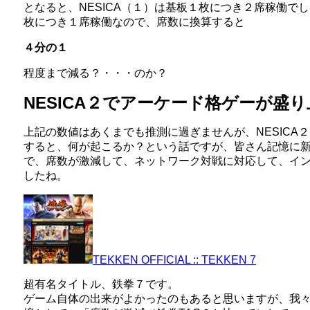
となると、NESICA（１）は基板１枚につき２席稼働でし
枚につき１席稼働なので、席数に換算すると
４分の１
程度まで減る？・・・のか？
NESICA２でアーケード格ゲーが盛
上記の数値はあくまでも推測に過ぎませんが、NESICA
すると、何が起こるか？という話ですが、皆さん記憶に
で、席数が激減して、ネットワーク対戦に対応して、イ
したね。
TEKKEN OFFICIAL :: TEKKEN 7
超有名タイトル、鉄拳７です。
ゲーム自体の出来がよかったのもあると思いますが、我