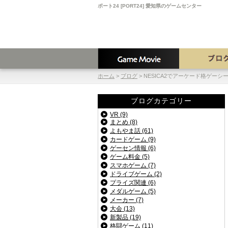
ポート24 [PORT24] 愛知県のゲームセンター
ホーム
>
ブログ
>
NESICA2でアーケード格ゲー
ブログカテゴリー
VR (9)
まとめ (8)
よもやま話 (61)
カードゲーム (9)
ゲーセン情報 (6)
ゲーム料金 (5)
スマホゲーム (7)
ドライブゲーム (2)
プライズ関連 (6)
メダルゲーム (5)
メーカー (7)
大会 (13)
新製品 (19)
格闘ゲーム (11)