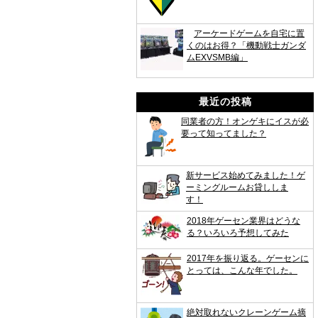
アーケードゲームを自宅に置
くのはお得？「機動戦士ガンダ
ムEXVSMB編」
最近の投稿
同業者の方！オンゲキにイスが必
要って知ってました？
新サービス始めてみました！ゲ
ーミングルームお貸ししま
す！
2018年ゲーセン業界はどうな
る？いろいろ予想してみた
2017年を振り返る。ゲーセンに
とっては、こんな年でした。
絶対取れないクレーンゲーム摘