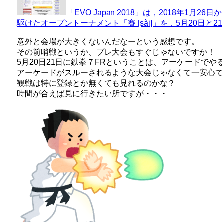
「EVO Japan 2018」は，2018年1月
駆けたオープントーナメント「賽 [sài]」を，5月20日と21日に実
意外と会場が大きくないんだなーという感想です。
その前哨戦というか、プレ大会もすぐじゃないですか！
5月20日21日に鉄拳７FRということは、アーケードでや
アーケードがスルーされるような大会じゃなくて一安心
観戦は特に登録とか無くても見れるのかな？
時間が合えば見に行きたい所ですが・・・