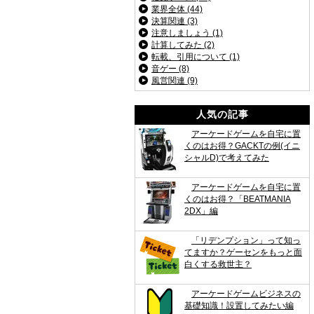
業界全体 (44)
決算関連 (3)
注意しましょう (1)
計算してみた (2)
転載、引用について (1)
音ゲー (8)
風営関連 (9)
人気の記事
アーケードゲームを自宅に置
くのはお得？GACKTの例(イニ
シャルD)で考えてみた
アーケードゲームを自宅に置
くのはお得？「BEATMANIA
2DX」編
「リデンプション」って知っ
てますか？ゲーセンをもっと面
白くする救世主？
アーケードゲームビジネスの
基礎知識！設置してみたい編