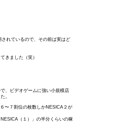
ら採用されているので、その前は実はど
・
ってきました（笑）
）
かで、ビデオゲームに強い小規模店
した。
６〜７割位の枚数しかNESICA２が
ESICA（１）」の半分くらいの稼