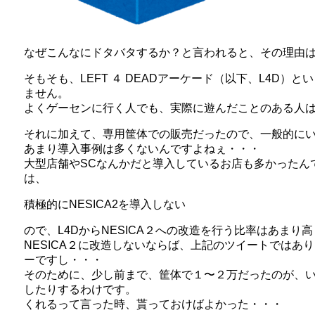
なぜこんなにドタバタするか？と言われると、その理由
そもそも、LEFT ４ DEADアーケード（以下、L4D）
ません。
よくゲーセンに行く人でも、実際に遊んだことのある人
それに加えて、専用筐体での販売だったので、一般的に
あまり導入事例は多くないんですよねぇ・・・
大型店舗やSCなんかだと導入しているお店も多かったん
は、
積極的にNESICA2を導入しない
ので、L4DからNESICA２への改造を行う比率はあまり
NESICA２に改造しないならば、上記のツイートではあ
ーですし・・・
そのために、少し前まで、筐体で１〜２万だったのが、
したりするわけです。
くれるって言った時、貰っておけばよかった・・・