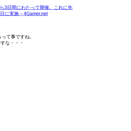
26日から3日間にわたって開催。これに先
施 – 4Gamer.net
るって事ですね。
ですな・・・