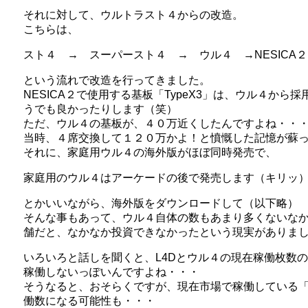
それに対して、ウルトラスト４からの改造。
こちらは、
スト４ → スーパースト４ → ウル４ →NESICA２
という流れで改造を行ってきました。
NESICA２で使用する基板「TypeX3」は、ウル４か
うでも良かったりします（笑）
ただ、ウル４の基板が、４０万近くしたんですよね・・
当時、４席交換して１２０万かよ！と憤慨した記憶が蘇
それに、家庭用ウル４の海外版がほぼ同時発売で、
家庭用のウル４はアーケードの後で発売します（キリッ
とかいいながら、海外版をダウンロードして（以下略）
そんな事もあって、ウル４自体の数もあまり多くないな
舗だと、なかなか投資できなかったという現実がありま
いろいろと話しを聞くと、L4Dとウル４の現在稼働枚数の
稼働しないっぽいんですよね・・・
そうなると、おそらくですが、現在市場で稼働している「N
働数になる可能性も・・・