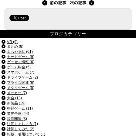
ブログカテゴリー
VR (9)
まとめ (8)
よもやま話 (61)
カードゲーム (9)
ゲーセン情報 (6)
ゲーム料金 (5)
スマホゲーム (7)
ドライブゲーム (2)
プライズ関連 (6)
メダルゲーム (5)
メーカー (7)
大会 (13)
新製品 (19)
格闘ゲーム (11)
業界全体 (44)
決算関連 (3)
注意しましょう (1)
計算してみた (2)
転載、引用について (1)