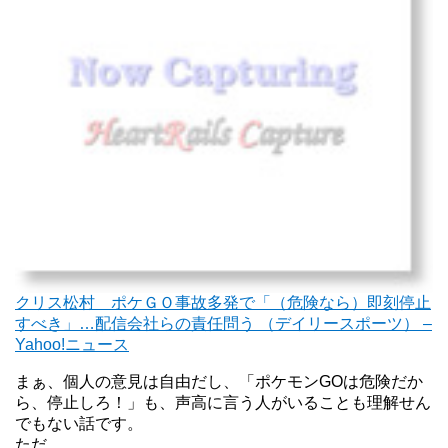
クリス松村 ポケＧＯ事故多発で「（危険なら）即刻停止
すべき」…配信会社らの責任問う （デイリースポーツ） –
Yahoo!ニュース
まぁ、個人の意見は自由だし、「ポケモンGOは危険だか
ら、停止しろ！」も、声高に言う人がいることも理解せん
でもない話です。
ただ、