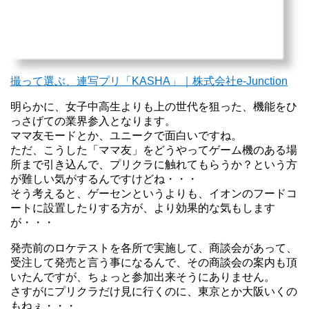
撮って選ぶ、連写プリ「KASHA」｜株式会社e-Junction
明らかに、女子中高生よりも上の世代を狙った、機能をひ
っさげての業界参入となります。
ママ友モードとか、ユニークで面白いですね。
ただ、こうした「ママ友」をどうやってゲーム機のある場
所まで引き込んで、プリクラに触れてもらうか？という方
が難しい気がするんですけどね・・・
そう考えると、ゲーセンというよりも、イオンのフードコ
ートに設置したりする方が、より効果的な気もします
が・・・
発売前のロケテストを各所で実施して、商談会があって、
受注して発売と言う事になるんで、その商談会の案内も頂
いたんですが、ちょっと参加出来そうにありません。
さすがにプリクラだけ見に行くのに、東京とか大阪いくの
もねぇ・・・