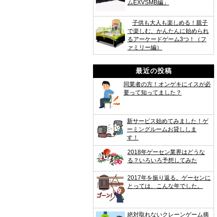
ムEXVSMB編」
子供も大人も楽しめる！親子
で楽しむ、かんたんに始められ
るアーケードゲーム3つ！（フ
ァミリー編）
最近の投稿
同業者の方！オンゲキにイスが必
要って知ってました？
新サービス始めてみました！ゲ
ーミングルームお貸ししま
す！
2018年ゲーセン業界はどうな
る？いろいろ予想してみた
2017年を振り返る。ゲーセンに
とっては、こんな年でした。
絶対取れないクレーンゲーム摘