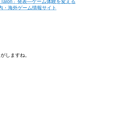
alon」発表―ゲーム体験を変える
 – 国内・海外ゲーム情報サイト
じがしますね。