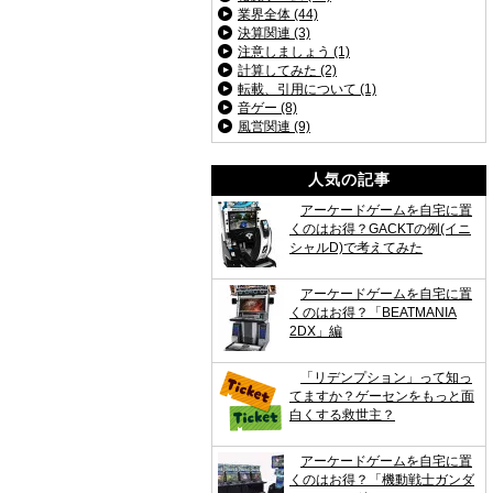
業界全体 (44)
決算関連 (3)
注意しましょう (1)
計算してみた (2)
転載、引用について (1)
音ゲー (8)
風営関連 (9)
人気の記事
アーケードゲームを自宅に置
くのはお得？GACKTの例(イニ
シャルD)で考えてみた
アーケードゲームを自宅に置
くのはお得？「BEATMANIA
2DX」編
「リデンプション」って知っ
てますか？ゲーセンをもっと面
白くする救世主？
アーケードゲームを自宅に置
くのはお得？「機動戦士ガンダ