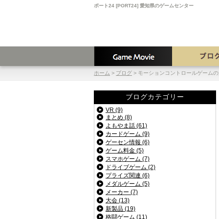
ポート24 [PORT24] 愛知県のゲームセンター
ホーム
>
ブログ
>
モーションコントロールゲームの
ブログカテゴリー
VR (9)
まとめ (8)
よもやま話 (61)
カードゲーム (9)
ゲーセン情報 (6)
ゲーム料金 (5)
スマホゲーム (7)
ドライブゲーム (2)
プライズ関連 (6)
メダルゲーム (5)
メーカー (7)
大会 (13)
新製品 (19)
格闘ゲーム (11)