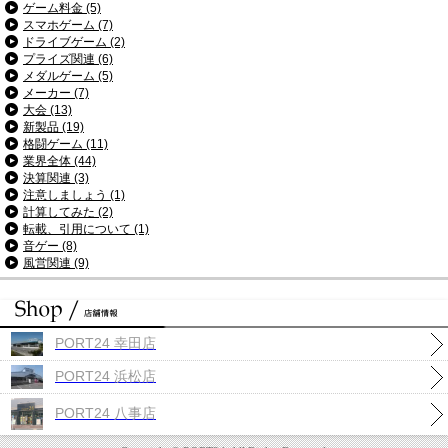
ゲーム料金 (5)
スマホゲーム (7)
ドライブゲーム (2)
プライズ関連 (6)
メダルゲーム (5)
メーカー (7)
大会 (13)
新製品 (19)
格闘ゲーム (11)
業界全体 (44)
決算関連 (3)
注意しましょう (1)
計算してみた (2)
転載、引用について (1)
音ゲー (8)
風営関連 (9)
PORT24 幸田店
PORT24 浜松店
PORT24 八事店