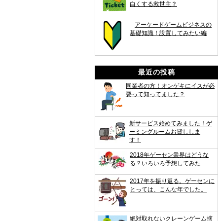
白くする救世主？
アーケードゲームビジネスの
基礎知識！設置してみたい編
最近の投稿
同業者の方！オンゲキにイスが必
要って知ってました？
新サービス始めてみました！ゲ
ーミングルームお貸ししま
す！
2018年ゲーセン業界はどうな
る？いろいろ予想してみた
2017年を振り返る。ゲーセンに
とっては、こんな年でした。
絶対取れないクレーンゲーム摘