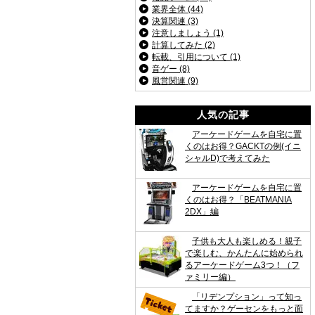
業界全体 (44)
決算関連 (3)
注意しましょう (1)
計算してみた (2)
転載、引用について (1)
音ゲー (8)
風営関連 (9)
人気の記事
アーケードゲームを自宅に置
くのはお得？GACKTの例(イニ
シャルD)で考えてみた
アーケードゲームを自宅に置
くのはお得？「BEATMANIA
2DX」編
子供も大人も楽しめる！親子
で楽しむ、かんたんに始められ
るアーケードゲーム3つ！（フ
ァミリー編）
「リデンプション」って知っ
てますか？ゲーセンをもっと面