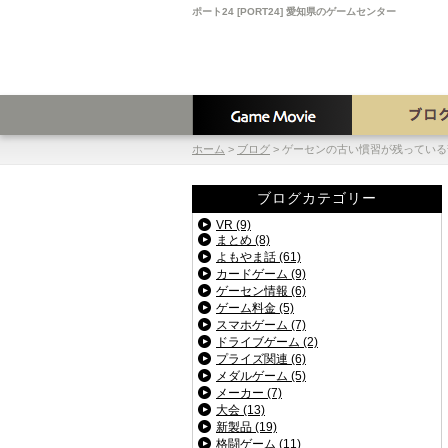
ポート24 [PORT24] 愛知県のゲームセンター
ホーム
>
ブログ
>
ゲーセンの古い慣習が残っている
ブログカテゴリー
VR (9)
まとめ (8)
よもやま話 (61)
カードゲーム (9)
ゲーセン情報 (6)
ゲーム料金 (5)
スマホゲーム (7)
ドライブゲーム (2)
プライズ関連 (6)
メダルゲーム (5)
メーカー (7)
大会 (13)
新製品 (19)
格闘ゲーム (11)