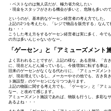
・ベストなのは無人店だが、極力省力化したい
・現金をスタッフがさわる機会が多いと、危険も多いの
というのが、基本的なゲーセン経営者の考え方でした。
上記の2つを考えたら、「レジで物品を販売する」なんて
ね・・・
こうした考え方をするゲーセン経営者は実に多く、今で
の方は多いんじゃないかなー。
「ゲーセン」と「アミューズメント
よく言われることですが、上記の様な、ある意味、「古
に、現在どんどん減っているし、今後増加に転ずる事は
旧来のゲーセンがなくなる代わりに、「アミューズメン
が、現在増えているし、メーカーやその他でも、古き良
ト施設型」のゲーセンになりつつあります。
上記の物販に関する考え方でも、「ゲーセン」と「アミ
なー、と改めて感じます。
アミューズメント施設であれば、物販も行うし、多彩な
あるよね・・・