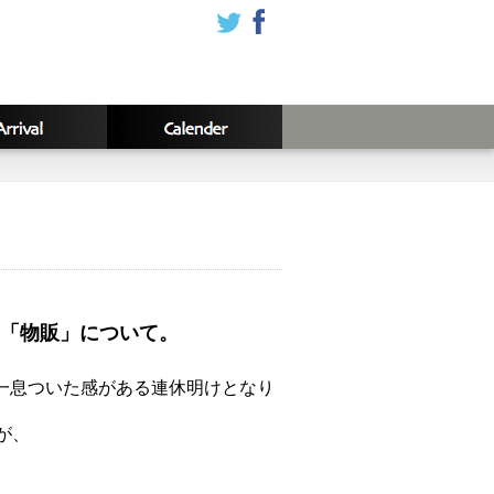
「物販」について。
一息ついた感がある連休明けとなり
が、