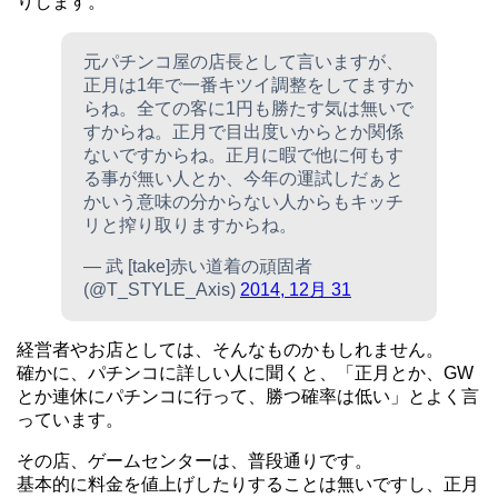
りします。
元パチンコ屋の店長として言いますが、
正月は1年で一番キツイ調整をしてますか
らね。全ての客に1円も勝たす気は無いで
すからね。正月で目出度いからとか関係
ないですからね。正月に暇で他に何もす
る事が無い人とか、今年の運試しだぁと
かいう意味の分からない人からもキッチ
リと搾り取りますからね。
— 武 [take]赤い道着の頑固者
(@T_STYLE_Axis)
2014, 12月 31
経営者やお店としては、そんなものかもしれません。
確かに、パチンコに詳しい人に聞くと、「正月とか、GW
とか連休にパチンコに行って、勝つ確率は低い」とよく言
っています。
その店、ゲームセンターは、普段通りです。
基本的に料金を値上げしたりすることは無いですし、正月