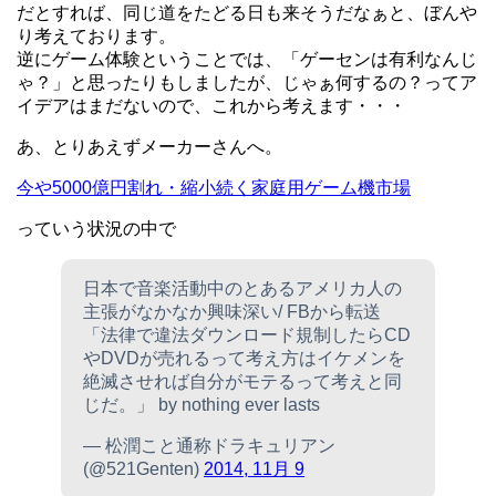
だとすれば、同じ道をたどる日も来そうだなぁと、ぼんや
り考えております。
逆にゲーム体験ということでは、「ゲーセンは有利なんじ
ゃ？」と思ったりもしましたが、じゃぁ何するの？ってア
イデアはまだないので、これから考えます・・・
あ、とりあえずメーカーさんへ。
今や5000億円割れ・縮小続く家庭用ゲーム機市場
っていう状況の中で
日本で音楽活動中のとあるアメリカ人の
主張がなかなか興味深い/ FBから転送
「法律で違法ダウンロード規制したらCD
やDVDが売れるって考え方はイケメンを
絶滅させれば自分がモテるって考えと同
じだ。」 by nothing ever lasts
— 松潤こと通称ドラキュリアン
(@521Genten)
2014, 11月 9