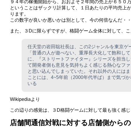
９４年の稼働開始から、おおよそ２年間の売上が６５０
ということはザックリ計算して、１日あたりの平均売上が8
ります。
この数字が良いか悪いかは別として、今の何倍なんだ・
また、３Dに限らずですが、格闘ゲーム全体に対して、こ
任天堂の岩田聡社長は、この2ジャンルを東京ゲー
「普通の人が遊べない、重厚長大化して飽和して
に、『ストリートファイター』シリーズを担当し
て開発者側も意見を気持ちよく感じる熱心なファ
と思い込んでしまっていた。それ以外の人にはま
ことには、4~5年前（2000年代半ば）まで気づ
いる
Wikipediaより
この辺りの感覚は、３D格闘ゲームに対して最も強く感じ
店舗間通信対戦に対する店舗側からの