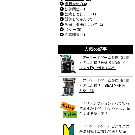
業界全体 (44)
決算関連 (3)
注意しましょう (1)
計算してみた (2)
転載、引用について (1)
音ゲー (8)
風営関連 (9)
人気の記事
アーケードゲームを自宅に置
くのはお得？GACKTの例(イニ
シャルD)で考えてみた
アーケードゲームを自宅に置
くのはお得？「BEATMANIA
2DX」編
「リデンプション」って知っ
てますか？ゲーセンをもっと面
白くする救世主？
アーケードゲームビジネスの
基礎知識！設置してみたい編