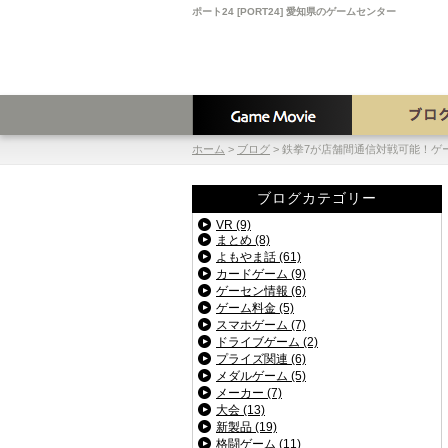
ポート24 [PORT24] 愛知県のゲームセンター
ホーム
>
ブログ
>
鉄拳7が店舗間通信対戦可能！ゲ
ブログカテゴリー
VR (9)
まとめ (8)
よもやま話 (61)
カードゲーム (9)
ゲーセン情報 (6)
ゲーム料金 (5)
スマホゲーム (7)
ドライブゲーム (2)
プライズ関連 (6)
メダルゲーム (5)
メーカー (7)
大会 (13)
新製品 (19)
格闘ゲーム (11)