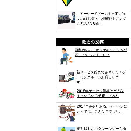
アーケードゲームを自宅に置
くのはお得？「機動戦士ガンダ
ムEXVSMB編」
最近の投稿
同業者の方！オンゲキにイスが必
要って知ってました？
新サービス始めてみました！ゲ
ーミングルームお貸ししま
す！
2018年ゲーセン業界はどうな
る？いろいろ予想してみた
2017年を振り返る。ゲーセンに
とっては、こんな年でした。
絶対取れないクレーンゲーム摘