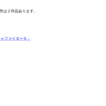
作は２作品あります。
チャファイター５」