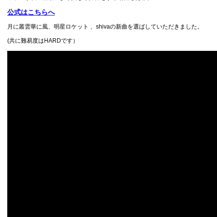
公式はこちらへ
月に叢雲華に風、明星ロケット 、shivaの新曲を選ばしていただきました。
(共に難易度はHARDです）