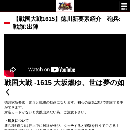
【戦国大戦1615】徳川新要素紹介 砲兵:
戦旗:出陣
戦国大戦 -1615 大坂燃ゆ、世は夢の如
く
徳川家新要素・砲兵と戦旗の動画になります、初心の章第13話で体験する事
ができます。
対応カードがないと実践出来ない為、ご注意下さい。
・砲兵について
新兵種｢砲兵｣は停止中に射線が伸び、タッチすると砲撃を行うでござる！