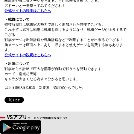
敵部隊や城にダメージを与えることが出来る兵種でござる。
ズドーンと一発撃ってみてくだされ！
公式サイトの説明はこちらへ
・戦旗について
特技｢戦旗｣は徳川家の勢力で新しく追加された特技でござる。
これを持つ武将は戦場に戦旗を置けるようになり、戦旗ゲージが上昇するで
ござる！
戦旗ゲージは出陣計略や戦旗計略などで利用することが出来るでござる！
旗メーターは画面左上にあり、貯まると使えゲージを消費する物もありま
す。
公式サイトの説明はこちらへ
・出陣について
戦旗からの計略で巨大な部隊が自動で戦うのを発動できます。
カード：南光坊天海
キャラが大きくなる為すぐ分かると思います。
以上 戦国大戦1615 新要素 徳川家からでした。